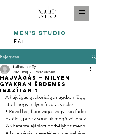
Men's studio
Fót
Bejegyzés
balintsimonffy
2025. máj. 7.
1 perc olvasás
Hajvágás – Milyen
gyakran érdemes
igazítani?
A hajvágás gyakorisága nagyban függ 
attól, hogy milyen frizurát viselsz.
• Rövid haj, fade vágás vagy skin fade: 
Az éles, precíz vonalak megőrzéséhez 
2-3 hetente ajánlott borbélyhoz menni. 
A fade vágások esetében már néhány 