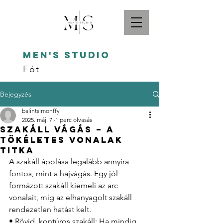
Men's studio
Fót
Bejegyzés
balintsimonffy
2025. máj. 7.
1 perc olvasás
Szakáll vágás – A
tökéletes vonalak
titka
A szakáll ápolása legalább annyira 
fontos, mint a hajvágás. Egy jól 
formázott szakáll kiemeli az arc 
vonalait, míg az elhanyagolt szakáll 
rendezetlen hatást kelt.
• Rövid, kontúros szakáll: Ha mindig 