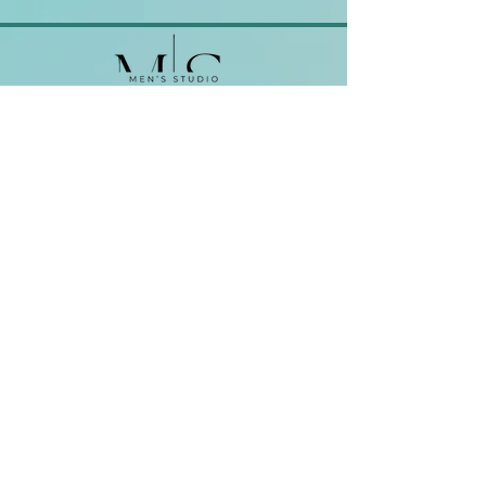
2151 Fót, Szent Benedek utca 35
Elérhetőségek
Tel:
+36 30 165 6552
mens.studio.fot@gmail.com
Foglalás
Adatvédelmi szabályzat
Készítette: StudioHive