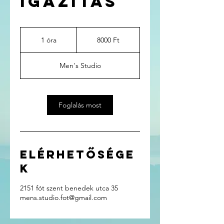
igazítás
8000
magyar
1 óra
1
8000 Ft
forint
ó
r
Men's Studio
Foglalás most
Elérhetősége
k
2151 fót szent benedek utca 35
mens.studio.fot@gmail.com